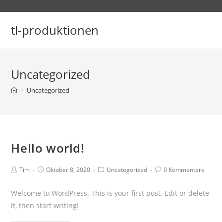
Zum
Inhalt
tl-produktionen
springen
Uncategorized
>
Uncategorized
Hello world!
Beitrags-
Beitrag
Beitrags-
Beitrags-
Tim
Oktober 8, 2020
Uncategorized
0 Kommentare
Autor:
veröffentlicht:
Kategorie:
Kommentare:
Welcome to WordPress. This is your first post. Edit or delete
it, then start writing!